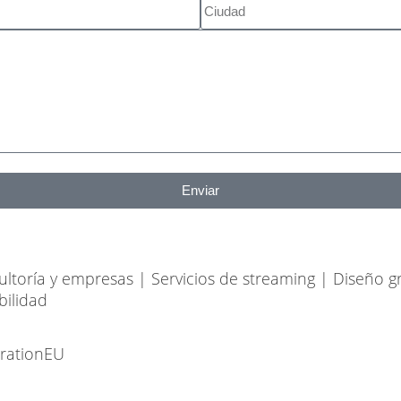
Enviar
ultoría y empresas |
Servicios de streaming
|
Diseño gr
bilidad
erationEU