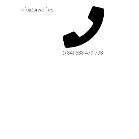
info@srwolf.es
(+34) 633 479 798