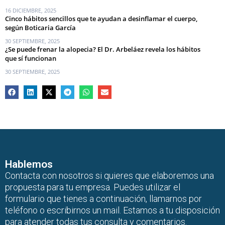
16 DICIEMBRE, 2025
Cinco hábitos sencillos que te ayudan a desinflamar el cuerpo,
según Boticaria García
30 SEPTIEMBRE, 2025
¿Se puede frenar la alopecia? El Dr. Arbeláez revela los hábitos
que sí funcionan
30 SEPTIEMBRE, 2025
Hablemos
Contacta con nosotros si quieres que elaboremos una
propuesta para tu empresa. Puedes utilizar el
formulario que tienes a continuación, llamarnos por
teléfono o escribirnos un mail. Estamos a tu disposición
para atender todas tus consulta y comentarios.