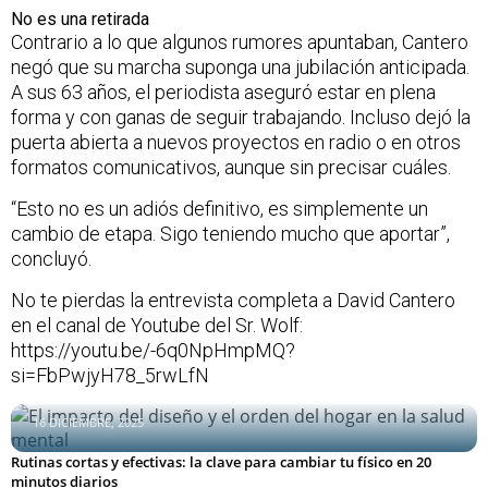
No es una retirada
Contrario a lo que algunos rumores apuntaban, Cantero
negó que su marcha suponga una jubilación anticipada.
A sus 63 años, el periodista aseguró estar en plena
forma y con ganas de seguir trabajando. Incluso dejó la
puerta abierta a nuevos proyectos en radio o en otros
formatos comunicativos, aunque sin precisar cuáles.
“Esto no es un adiós definitivo, es simplemente un
cambio de etapa. Sigo teniendo mucho que aportar”,
concluyó.
No te pierdas la entrevista completa a David Cantero
en el canal de Youtube del Sr. Wolf:
https://youtu.be/-6q0NpHmpMQ?
si=FbPwjyH78_5rwLfN
El impacto del diseño y el orden del hogar en la salud mental
16 DICIEMBRE, 2025
Rutinas cortas y efectivas: la clave para cambiar tu físico en 20
minutos diarios