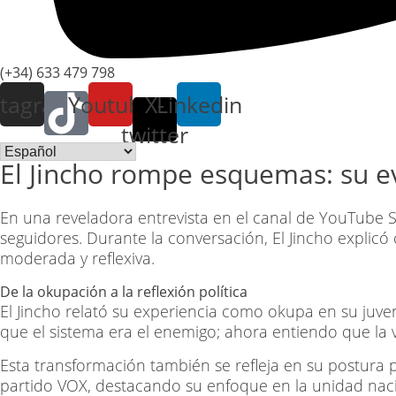
(+34) 633 479 798
stagram
Youtube
X-
Linkedin
twitter
El Jincho rompe esquemas: su evo
En una reveladora entrevista en el canal de YouTube
S
seguidores. Durante la conversación, El Jincho expli
moderada y reflexiva.
De la okupación a la reflexión política
El Jincho relató su experiencia como okupa en su juv
que el sistema era el enemigo; ahora entiendo que la 
Esta transformación también se refleja en su postura p
partido VOX, destacando su enfoque en la unidad nacio