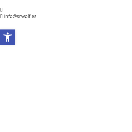
info@srwolf.es
Abrir
barra
de
herramientas