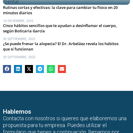
Rutinas cortas y efectivas: la clave para cambiar tu físico en 20
minutos diarios
16 DICIEMBRE, 2025
Cinco hábitos sencillos que te ayudan a desinflamar el cuerpo,
según Boticaria García
30 SEPTIEMBRE, 2025
¿Se puede frenar la alopecia? El Dr. Arbeláez revela los hábitos
que sí funcionan
30 SEPTIEMBRE, 2025
Hablemos
Contacta con nosotros si quieres que elaboremos una
propuesta para tu empresa. Puedes utilizar el
formulario que tienes a continuación, llamarnos por