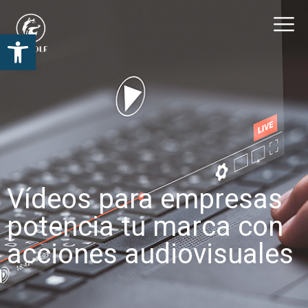
Abrir
barra
de
herramientas
Vídeos para empresas
potencia tu marca con
acciones audiovisuales